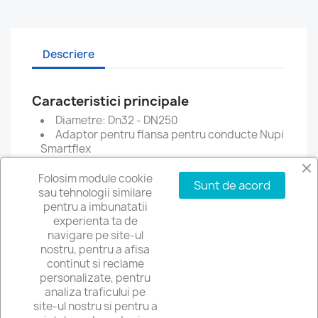
Descriere
Caracteristici principale
Diametre: Dn32 - DN250
Adaptor pentru flansa pentru conducte Nupi
Smartflex
Folosim module cookie
Sunt de acord
sau tehnologii similare
pentru a imbunatatii
experienta ta de
navigare pe site-ul
PRODUSE

nostru, pentru a afisa
continut si reclame
personalizate, pentru
SERVICII

analiza traficului pe
site-ul nostru si pentru a
LINK-URI
